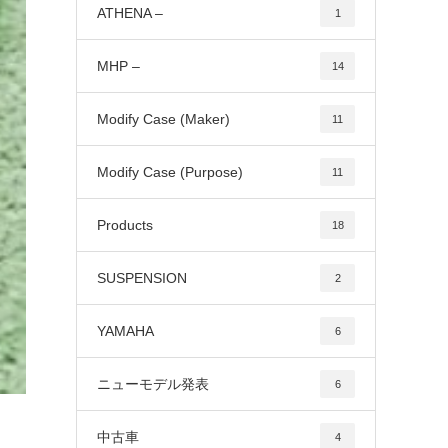
ATHENA –
1
MHP –
14
Modify Case (Maker)
11
Modify Case (Purpose)
11
Products
18
SUSPENSION
2
YAMAHA
6
ニューモデル発表
6
中古車
4